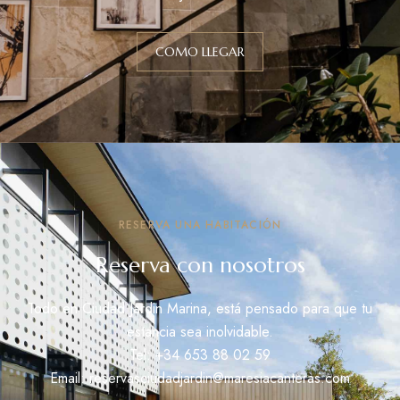
COMO LLEGAR
RESERVA UNA HABITACIÓN
Reserva con nosotros
Todo en Ciudad Jardin Marina, está pensado para que tu
estancia sea inolvidable.
Tel: +34
653 88 02 59
Email:
reservasciudadjardin@maresiacanteras.com