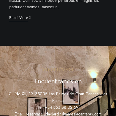
massa. Cum sociis natoque penatibus et magnis dis
parturient montes, nascetur …
Read More
DONDE ESTAMOS
Encuentranos en
C. Pío XII, 19, 35005 Las Palmas de Gran Canaria, Las
Palmas
Tel: +34
653 88 02 59
Email:
reservasciudadjardin@maresiacanteras.com